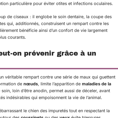
ion particulière pour éviter otites et infections oculaires.
up de ciseaux : il englobe le soin dentaire, la coupe des
stes qui, additionnés, construisent un rempart contre les
ulièrement bénéficie ainsi d’un confort de vie largement
plus courants.
eut-on prévenir grâce à un
t un véritable rempart contre une série de maux qui guettent
ormation de
nœuds
, limite l’apparition de
maladies de la
 soin, loin d’être anodin, permet aussi de déceler, avant
ités indésirables qui empoisonnent la vie de l’animal.
débarrassant le chien des impuretés tout en respectant la
utour des
coussinets
ou des
yeux
évite blessures,