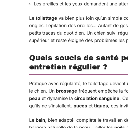
Les oreilles et les yeux demandent une attent
Le
toilettage
va bien plus loin qu’un simple co
ongles, l’épilation des oreilles… Autant de ge
petits tracas du quotidien. Un chien suivi rég
supérieur et reste éloigné des problèmes les 
Quels soucis de santé p
entretien régulier ?
Pratiqué avec régularité, le toilettage devien
le chien. Un
brossage
fréquent empêche la f
peau
et dynamise la
circulation sanguine
. Ce
qu’ils ne s’installent,
puces
et
tiques
, ces inv
Le
bain
, bien adapté, complète le travail en 
barrière naturelle de la peau. Tailler les
poils
a