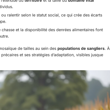
 l’étendue du
territoire
et la taille du
domaine vital
dividus.
ou ralentir selon le statut social, ce qui crée des écarts
upe.
e chasse et la disponibilité des denrées alimentaires font
utre.
osaïque de tailles au sein des
populations de sangliers
. À
 précaires et ses stratégies d’adaptation, visibles jusque