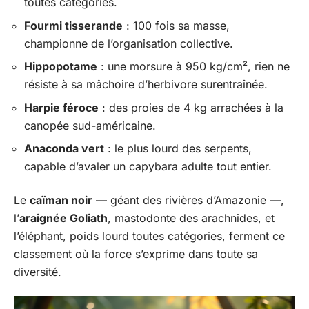
toutes catégories.
Fourmi tisserande
: 100 fois sa masse,
championne de l’organisation collective.
Hippopotame
: une morsure à 950 kg/cm², rien ne
résiste à sa mâchoire d’herbivore surentraînée.
Harpie féroce
: des proies de 4 kg arrachées à la
canopée sud-américaine.
Anaconda vert
: le plus lourd des serpents,
capable d’avaler un capybara adulte tout entier.
Le
caïman noir
— géant des rivières d’Amazonie —,
l’
araignée Goliath
, mastodonte des arachnides, et
l’éléphant, poids lourd toutes catégories, ferment ce
classement où la force s’exprime dans toute sa
diversité.