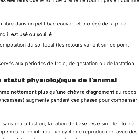
es éléments que le foin de prairie ne fournit pas en quantit
 libre dans un petit bac couvert et protégé de la pluie
d il est usé ou souillé
mposition du sol local (les retours varient sur ce point
servés aux périodes de froid, de gestation ou de lactation
 statut physiologique de l’animal
omme nettement plus qu’une chèvre d’agrément
au repos.
 concassées) augmente pendant ces phases pour compenser
sans reproduction, la ration de base reste simple : foin à
mpe dès qu’on introduit un cycle de reproduction, avec des